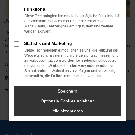
Funktional
Diese Technologien bieten die bestmögliche Funktionalität
Ja, ist denn schon wieder Weihnachten?
der Webseite. Services von Drittanbietern wie Google
Maps, Chats, Fahrzeugbewertungssystem und weitere
werden aktiviert.
Unsere Kunden haben gewählt: „Werkstatt des Vertrauens“
und erneut „Top-Händler“! Vielen Dank an das komplette
Statistik und Marketing
Team für die großartige Arbeit und Danke an unsere Kunden
Diese Technologien ermöglichen es uns, die Nutzung der
für dieses großartige Geschenk.
Webseite zu analysieren, um die Leistung zu messen und
zu verbessern. Zudem werden Technologien eingesetzt,
Wir wünschen allen unseren Kunden, Freunden, Gönnern
die von dritten Werbetreibenden verwendet werden, um
und Mitarbeitern eine besinnliche Weihnachtszeit und einen
Sie auf anderen Webseiten zu verfolgen und um Anzeigen
guten Start ins Jahr 2018!
zu schalten, die für Ihre Interessen relevant sind.
Euer Team Autohaus Eckendörfer
Speichern
Optionale Cookies ablehnen
Alle akzeptieren