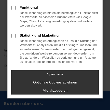
Funktional
Diese Technologien bieten die bestmögliche Funktionalität
der Webseite. Services von Drittanbietern wie Google
Maps, Chats, Fahrzeugbewertungssystem und weitere
werden aktiviert.
Statistik und Marketing
Diese Technologien ermöglichen es uns, die Nutzung der
Webseite zu analysieren, um die Leistung zu messen und
zu verbessern. Zudem werden Technologien eingesetzt,
Achtung: Ab 18.01.2021 ist es Pflicht, wenn ihr zu uns
die von dritten Werbetreibenden verwendet werden, um
kommt, eine FFP2-Maske zu tragen.
Sie auf anderen Webseiten zu verfolgen und um Anzeigen
zu schalten, die für Ihre Interessen relevant sind.
Kommt gut ins Wochenende und wie immer: Bleibt gesund!
Speichern
Optionale Cookies ablehnen
Alle akzeptieren
Kunden über uns: