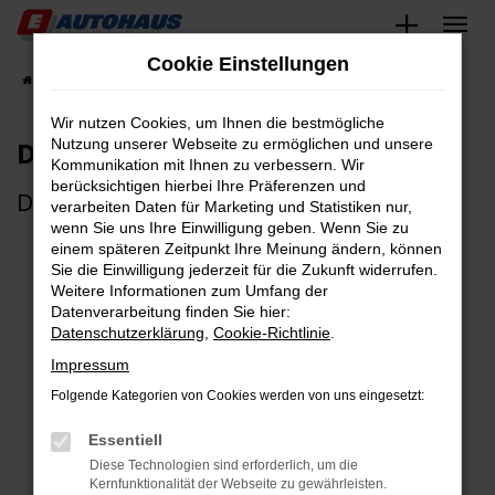
Zum
Hauptinhalt
Cookie Einstellungen
springen
Startseite
Unternehmen
Online Magazin
Wir nutzen Cookies, um Ihnen die bestmögliche
Der neue Bartkalender ist da
Nutzung unserer Webseite zu ermöglichen und unsere
Kommunikation mit Ihnen zu verbessern. Wir
berücksichtigen hierbei Ihre Präferenzen und
Das Warten hat ein Ende
verarbeiten Daten für Marketing und Statistiken nur,
wenn Sie uns Ihre Einwilligung geben. Wenn Sie zu
einem späteren Zeitpunkt Ihre Meinung ändern, können
Sie die Einwilligung jederzeit für die Zukunft widerrufen.
Weitere Informationen zum Umfang der
Datenverarbeitung finden Sie hier:
Datenschutzerklärung
,
Cookie-Richtlinie
.
Impressum
Folgende Kategorien von Cookies werden von uns eingesetzt:
Essentiell
Diese Technologien sind erforderlich, um die
Kernfunktionalität der Webseite zu gewährleisten.