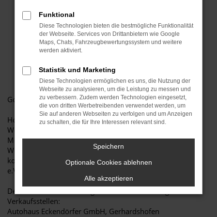
Funktional
Diese Technologien bieten die bestmögliche Funktionalität
der Webseite. Services von Drittanbietern wie Google
Maps, Chats, Fahrzeugbewertungssystem und weitere
werden aktiviert.
Statistik und Marketing
Diese Technologien ermöglichen es uns, die Nutzung der
Webseite zu analysieren, um die Leistung zu messen und
zu verbessern. Zudem werden Technologien eingesetzt,
Good News! Er ist endlich da!
die von dritten Werbetreibenden verwendet werden, um
Sie auf anderen Webseiten zu verfolgen und um Anzeigen
Holt euch euren Kalender, die Auflage ist streng limitiert.
zu schalten, die für Ihre Interessen relevant sind.
Wenn weg, dann weg.
Mit dem Kauf erfüllt ihr kranken Kindern und Jugendlichen
Speichern
Wünsche. Der Erlös geht nämlich wie die letzten Male
komplett an Toy Run - Träume für kranke Kinder Erlangen
Optionale Cookies ablehnen
e.V.
Alle akzeptieren
Den neuen Bartkalender gibt es ab sofort an folgenden
Verkaufsstellen:
Autohaus Eckendörfer GmbH, Gerhardshofen