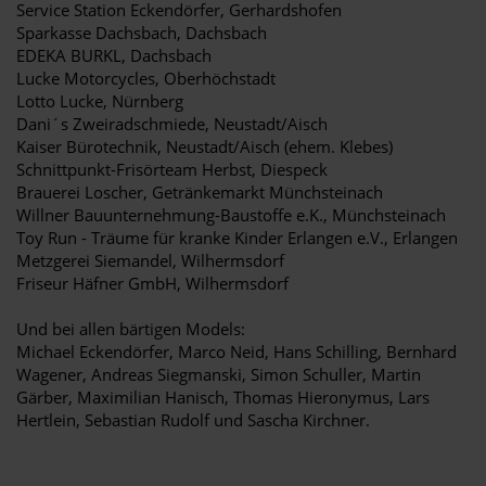
Service Station Eckendörfer, Gerhardshofen
Sparkasse Dachsbach, Dachsbach
EDEKA BURKL, Dachsbach
Lucke Motorcycles, Oberhöchstadt
Lotto Lucke, Nürnberg
Dani´s Zweiradschmiede, Neustadt/Aisch
Kaiser Bürotechnik, Neustadt/Aisch (ehem. Klebes)
Schnittpunkt-Frisörteam Herbst, Diespeck
Brauerei Loscher, Getränkemarkt Münchsteinach
Willner Bauunternehmung-Baustoffe e.K., Münchsteinach
Toy Run - Träume für kranke Kinder Erlangen e.V., Erlangen
Metzgerei Siemandel, Wilhermsdorf
Friseur Häfner GmbH, Wilhermsdorf
Und bei allen bärtigen Models:
Michael Eckendörfer, Marco Neid, Hans Schilling, Bernhard
Wagener, Andreas Siegmanski, Simon Schuller, Martin
Gärber, Maximilian Hanisch, Thomas Hieronymus, Lars
Hertlein, Sebastian Rudolf und Sascha Kirchner.