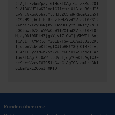
CiAgImNvbmZpZyI6IHsKICAgICJtZXRob2Qi
OiAiR0VUIiwKICAgICJ1cmwiOiAiaHR0cHM6
Ly9hcGkueC5ha3MtcHJvZC5hdWRhcmlzLm5l
dC92MS9jbGllbnRzLzIwMzYvd2Vic2l0ZS12
ZWhpY2xlcy8yNjkxOTkwOCUyMzE0NzM/Zmll
bGQ9aW50ZXJuYWxOdW1iZXImd2Vic2l0ZT02
MjcyODI0NDk4ZjgxYjViZjQwMjg5MWIiLAog
ICAgImhlYWRlcnMiOiB7fSwKICAgICJib2R5
IjogbnVsbCwKICAgICJleHBlY3QiOiB7CiAg
ICAgICJyZXNwb25zZVR5cGUiOiAiIgogICAg
fSwKICAgICJ0aW1lb3V0IjogMCwKICAgICJw
cm9ncmVzcyI6IG51bGwsCiAgICAicmlza3ki
OiBmYWxzZQogIH0KfQ==
Kunden über uns: