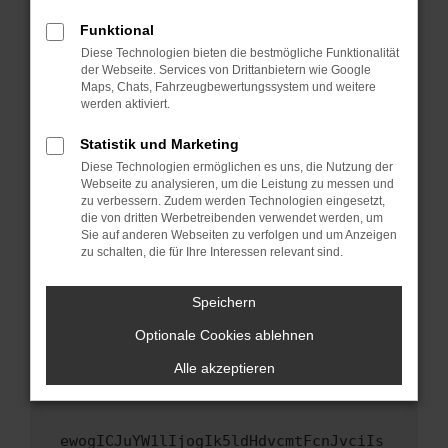
Fenster?
Funktional
Starte dein Gerät neu.
Diese Technologien bieten die bestmögliche Funktionalität
Das kann manchmal helfen, vorübergehende
der Webseite. Services von Drittanbietern wie Google
Maps, Chats, Fahrzeugbewertungssystem und weitere
Probleme zu beheben.
werden aktiviert.
Stelle sicher, dass dein Browser und dein
Betriebssystem auf dem neuesten Stand
Statistik und Marketing
sind.
Diese Technologien ermöglichen es uns, die Nutzung der
Webseite zu analysieren, um die Leistung zu messen und
Veraltete Software birgt nicht nur ein
zu verbessern. Zudem werden Technologien eingesetzt,
Sicherheitsrisiko, sondern kann auch dazu
die von dritten Werbetreibenden verwendet werden, um
führen, dass bestimmte Funktionen nicht mehr
Sie auf anderen Webseiten zu verfolgen und um Anzeigen
unterstützt werden.
zu schalten, die für Ihre Interessen relevant sind.
Wende dich an den Webseitenbetreiber.
Speichern
Wenn du alle oben genannten Schritte versucht
hast, kontaktiere uns bitte. Wir werden
Optionale Cookies ablehnen
versuchen, das Problem zu beheben. Du kannst
Alle akzeptieren
uns diesen Text schicken, um uns bei der
Fehlersuche zu unterstützen:
ewogICJuYW1lIjogIk5ldHdvcmtFcnJvciIs