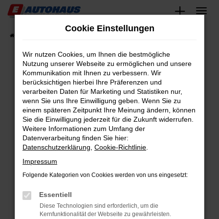
Zum
Hauptinhalt
Cookie Einstellungen
springen
Startseite
Fahrzeugangebote
Fahrzeugsuche
Wir nutzen Cookies, um Ihnen die bestmögliche
Nutzung unserer Webseite zu ermöglichen und unsere
Kommunikation mit Ihnen zu verbessern. Wir
Fehler: Network Error
berücksichtigen hierbei Ihre Präferenzen und
verarbeiten Daten für Marketing und Statistiken nur,
Beim Laden ist ein Fehler aufgetreten.
wenn Sie uns Ihre Einwilligung geben. Wenn Sie zu
Hier sind ein paar Tipps, die dir helfen können:
einem späteren Zeitpunkt Ihre Meinung ändern, können
Sie die Einwilligung jederzeit für die Zukunft widerrufen.
Überprüfe deine Firewall und deine
Weitere Informationen zum Umfang der
Internetverbindung.
Datenverarbeitung finden Sie hier:
Datenschutzerklärung
,
Cookie-Richtlinie
.
Laden andere Webseiten, zum Beispiel deine
Suchmaschine?
Impressum
Prüfe deine Browsererweiterungen.
Folgende Kategorien von Cookies werden von uns eingesetzt:
Manche Erweiterungen, wie Werbeblocker,
Essentiell
können das Laden bestimmter Seiten
verhindern. Funktioniert die Seite in einem
Diese Technologien sind erforderlich, um die
Kernfunktionalität der Webseite zu gewährleisten.
anderen Browser oder in einem privaten