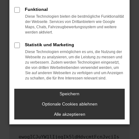
Fenster?
Funktional
Starte dein Gerät neu.
Diese Technologien bieten die bestmögliche Funktionalität
Das kann manchmal helfen, vorübergehende
der Webseite. Services von Drittanbietern wie Google
Maps, Chats, Fahrzeugbewertungssystem und weitere
Probleme zu beheben.
werden aktiviert.
Stelle sicher, dass dein Browser und dein
Betriebssystem auf dem neuesten Stand
Statistik und Marketing
sind.
Diese Technologien ermöglichen es uns, die Nutzung der
Webseite zu analysieren, um die Leistung zu messen und
Veraltete Software birgt nicht nur ein
zu verbessern. Zudem werden Technologien eingesetzt,
Sicherheitsrisiko, sondern kann auch dazu
die von dritten Werbetreibenden verwendet werden, um
führen, dass bestimmte Funktionen nicht mehr
Sie auf anderen Webseiten zu verfolgen und um Anzeigen
unterstützt werden.
zu schalten, die für Ihre Interessen relevant sind.
Wende dich an den Webseitenbetreiber.
Speichern
Wenn du alle oben genannten Schritte versucht
hast, kontaktiere uns bitte. Wir werden
Optionale Cookies ablehnen
versuchen, das Problem zu beheben. Du kannst
Alle akzeptieren
uns diesen Text schicken, um uns bei der
Fehlersuche zu unterstützen:
ewogICJuYW1lIjogIk5ldHdvcmtFcnJvciIs