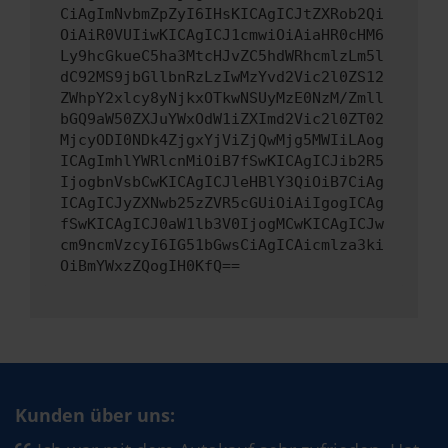
CiAgImNvbmZpZyI6IHsKICAgICJtZXRob2Qi
OiAiR0VUIiwKICAgICJ1cmwiOiAiaHR0cHM6
Ly9hcGkueC5ha3MtcHJvZC5hdWRhcmlzLm5l
dC92MS9jbGllbnRzLzIwMzYvd2Vic2l0ZS12
ZWhpY2xlcy8yNjkxOTkwNSUyMzE0NzM/Zmll
bGQ9aW50ZXJuYWxOdW1iZXImd2Vic2l0ZT02
MjcyODI0NDk4ZjgxYjViZjQwMjg5MWIiLAog
ICAgImhlYWRlcnMiOiB7fSwKICAgICJib2R5
IjogbnVsbCwKICAgICJleHBlY3QiOiB7CiAg
ICAgICJyZXNwb25zZVR5cGUiOiAiIgogICAg
fSwKICAgICJ0aW1lb3V0IjogMCwKICAgICJw
cm9ncmVzcyI6IG51bGwsCiAgICAicmlza3ki
OiBmYWxzZQogIH0KfQ==
Kunden über uns: