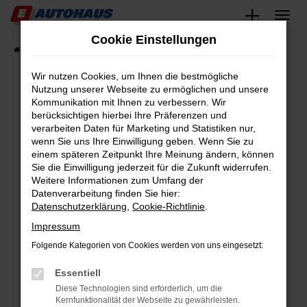
Zum
Hauptinhalt
Cookie Einstellungen
springen
Startseite
Fahrzeugangebote
Fahrzeugsuche
Wir nutzen Cookies, um Ihnen die bestmögliche
Nutzung unserer Webseite zu ermöglichen und unsere
Kommunikation mit Ihnen zu verbessern. Wir
Fehler: Network Error
berücksichtigen hierbei Ihre Präferenzen und
verarbeiten Daten für Marketing und Statistiken nur,
Beim Laden ist ein Fehler aufgetreten.
wenn Sie uns Ihre Einwilligung geben. Wenn Sie zu
Hier sind ein paar Tipps, die dir helfen können:
einem späteren Zeitpunkt Ihre Meinung ändern, können
Sie die Einwilligung jederzeit für die Zukunft widerrufen.
Überprüfe deine Firewall und deine
Weitere Informationen zum Umfang der
Internetverbindung.
Datenverarbeitung finden Sie hier:
Datenschutzerklärung
,
Cookie-Richtlinie
.
Laden andere Webseiten, zum Beispiel deine
Suchmaschine?
Impressum
Prüfe deine Browsererweiterungen.
Folgende Kategorien von Cookies werden von uns eingesetzt:
Manche Erweiterungen, wie Werbeblocker,
Essentiell
können das Laden bestimmter Seiten
verhindern. Funktioniert die Seite in einem
Diese Technologien sind erforderlich, um die
Kernfunktionalität der Webseite zu gewährleisten.
anderen Browser oder in einem privaten