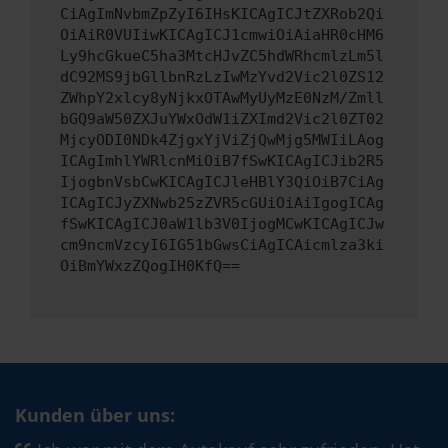
CiAgImNvbmZpZyI6IHsKICAgICJtZXRob2Qi
OiAiR0VUIiwKICAgICJ1cmwiOiAiaHR0cHM6
Ly9hcGkueC5ha3MtcHJvZC5hdWRhcmlzLm5l
dC92MS9jbGllbnRzLzIwMzYvd2Vic2l0ZS12
ZWhpY2xlcy8yNjkxOTAwMyUyMzE0NzM/Zmll
bGQ9aW50ZXJuYWxOdW1iZXImd2Vic2l0ZT02
MjcyODI0NDk4ZjgxYjViZjQwMjg5MWIiLAog
ICAgImhlYWRlcnMiOiB7fSwKICAgICJib2R5
IjogbnVsbCwKICAgICJleHBlY3QiOiB7CiAg
ICAgICJyZXNwb25zZVR5cGUiOiAiIgogICAg
fSwKICAgICJ0aW1lb3V0IjogMCwKICAgICJw
cm9ncmVzcyI6IG51bGwsCiAgICAicmlza3ki
OiBmYWxzZQogIH0KfQ==
Kunden über uns: