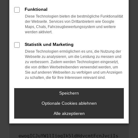
Fenster?
Funktional
Starte dein Gerät neu.
Diese Technologien bieten die bestmögliche Funktionalität
Das kann manchmal helfen, vorübergehende
der Webseite. Services von Drittanbietern wie Google
Maps, Chats, Fahrzeugbewertungssystem und weitere
Probleme zu beheben.
werden aktiviert.
Stelle sicher, dass dein Browser und dein
Betriebssystem auf dem neuesten Stand
Statistik und Marketing
sind.
Diese Technologien ermöglichen es uns, die Nutzung der
Webseite zu analysieren, um die Leistung zu messen und
Veraltete Software birgt nicht nur ein
zu verbessern. Zudem werden Technologien eingesetzt,
Sicherheitsrisiko, sondern kann auch dazu
die von dritten Werbetreibenden verwendet werden, um
führen, dass bestimmte Funktionen nicht mehr
Sie auf anderen Webseiten zu verfolgen und um Anzeigen
unterstützt werden.
zu schalten, die für Ihre Interessen relevant sind.
Wende dich an den Webseitenbetreiber.
Speichern
Wenn du alle oben genannten Schritte versucht
hast, kontaktiere uns bitte. Wir werden
Optionale Cookies ablehnen
versuchen, das Problem zu beheben. Du kannst
Alle akzeptieren
uns diesen Text schicken, um uns bei der
Fehlersuche zu unterstützen:
ewogICJuYW1lIjogIk5ldHdvcmtFcnJvciIs