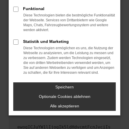
Fenster?
Funktional
Starte dein Gerät neu.
Diese Technologien bieten die bestmögliche Funktionalität
Das kann manchmal helfen, vorübergehende
der Webseite. Services von Drittanbietern wie Google
Maps, Chats, Fahrzeugbewertungssystem und weitere
Probleme zu beheben.
werden aktiviert.
Stelle sicher, dass dein Browser und dein
Betriebssystem auf dem neuesten Stand
Statistik und Marketing
sind.
Diese Technologien ermöglichen es uns, die Nutzung der
Webseite zu analysieren, um die Leistung zu messen und
Veraltete Software birgt nicht nur ein
zu verbessern. Zudem werden Technologien eingesetzt,
Sicherheitsrisiko, sondern kann auch dazu
die von dritten Werbetreibenden verwendet werden, um
führen, dass bestimmte Funktionen nicht mehr
Sie auf anderen Webseiten zu verfolgen und um Anzeigen
unterstützt werden.
zu schalten, die für Ihre Interessen relevant sind.
Wende dich an den Webseitenbetreiber.
Speichern
Wenn du alle oben genannten Schritte versucht
hast, kontaktiere uns bitte. Wir werden
Optionale Cookies ablehnen
versuchen, das Problem zu beheben. Du kannst
Alle akzeptieren
uns diesen Text schicken, um uns bei der
Fehlersuche zu unterstützen:
ewogICJuYW1lIjogIk5ldHdvcmtFcnJvciIs