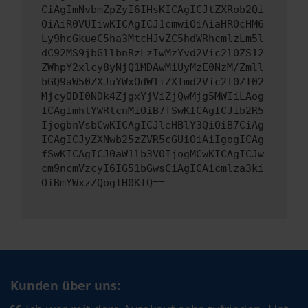
CiAgImNvbmZpZyI6IHsKICAgICJtZXRob2Qi
OiAiR0VUIiwKICAgICJ1cmwiOiAiaHR0cHM6
Ly9hcGkueC5ha3MtcHJvZC5hdWRhcmlzLm5l
dC92MS9jbGllbnRzLzIwMzYvd2Vic2l0ZS12
ZWhpY2xlcy8yNjQ1MDAwMiUyMzE0NzM/Zmll
bGQ9aW50ZXJuYWxOdW1iZXImd2Vic2l0ZT02
MjcyODI0NDk4ZjgxYjViZjQwMjg5MWIiLAog
ICAgImhlYWRlcnMiOiB7fSwKICAgICJib2R5
IjogbnVsbCwKICAgICJleHBlY3QiOiB7CiAg
ICAgICJyZXNwb25zZVR5cGUiOiAiIgogICAg
fSwKICAgICJ0aW1lb3V0IjogMCwKICAgICJw
cm9ncmVzcyI6IG51bGwsCiAgICAicmlza3ki
OiBmYWxzZQogIH0KfQ==
Kunden über uns: