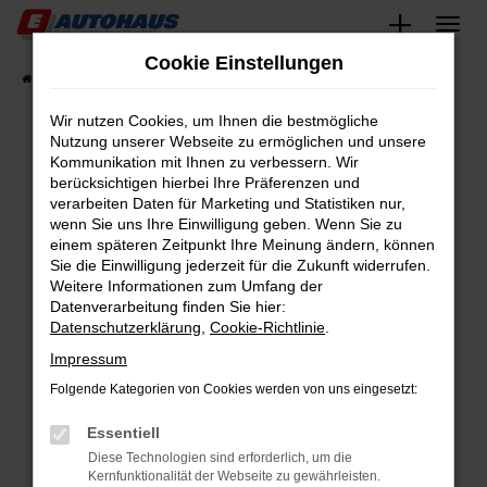
Zum
Hauptinhalt
Cookie Einstellungen
springen
Startseite
Fahrzeugangebote
Fahrzeugsuche
Wir nutzen Cookies, um Ihnen die bestmögliche
Nutzung unserer Webseite zu ermöglichen und unsere
Kommunikation mit Ihnen zu verbessern. Wir
Fehler: Network Error
berücksichtigen hierbei Ihre Präferenzen und
verarbeiten Daten für Marketing und Statistiken nur,
Beim Laden ist ein Fehler aufgetreten.
wenn Sie uns Ihre Einwilligung geben. Wenn Sie zu
Hier sind ein paar Tipps, die dir helfen können:
einem späteren Zeitpunkt Ihre Meinung ändern, können
Sie die Einwilligung jederzeit für die Zukunft widerrufen.
Überprüfe deine Firewall und deine
Weitere Informationen zum Umfang der
Internetverbindung.
Datenverarbeitung finden Sie hier:
Datenschutzerklärung
,
Cookie-Richtlinie
.
Laden andere Webseiten, zum Beispiel deine
Suchmaschine?
Impressum
Prüfe deine Browsererweiterungen.
Folgende Kategorien von Cookies werden von uns eingesetzt:
Manche Erweiterungen, wie Werbeblocker,
Essentiell
können das Laden bestimmter Seiten
verhindern. Funktioniert die Seite in einem
Diese Technologien sind erforderlich, um die
Kernfunktionalität der Webseite zu gewährleisten.
anderen Browser oder in einem privaten