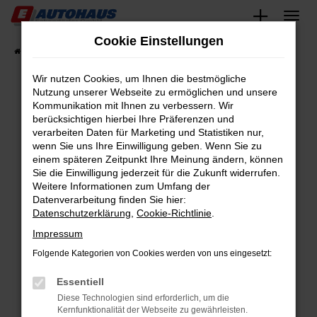
Zum
Hauptinhalt
Cookie Einstellungen
springen
Startseite
Fahrzeugangebote
Fahrzeugsuche
Wir nutzen Cookies, um Ihnen die bestmögliche
Nutzung unserer Webseite zu ermöglichen und unsere
Kommunikation mit Ihnen zu verbessern. Wir
Fehler: Network Error
berücksichtigen hierbei Ihre Präferenzen und
verarbeiten Daten für Marketing und Statistiken nur,
Beim Laden ist ein Fehler aufgetreten.
wenn Sie uns Ihre Einwilligung geben. Wenn Sie zu
Hier sind ein paar Tipps, die dir helfen können:
einem späteren Zeitpunkt Ihre Meinung ändern, können
Sie die Einwilligung jederzeit für die Zukunft widerrufen.
Überprüfe deine Firewall und deine
Weitere Informationen zum Umfang der
Internetverbindung.
Datenverarbeitung finden Sie hier:
Datenschutzerklärung
,
Cookie-Richtlinie
.
Laden andere Webseiten, zum Beispiel deine
Suchmaschine?
Impressum
Prüfe deine Browsererweiterungen.
Folgende Kategorien von Cookies werden von uns eingesetzt:
Manche Erweiterungen, wie Werbeblocker,
Essentiell
können das Laden bestimmter Seiten
verhindern. Funktioniert die Seite in einem
Diese Technologien sind erforderlich, um die
Kernfunktionalität der Webseite zu gewährleisten.
anderen Browser oder in einem privaten