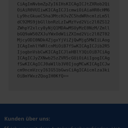
CiAgImNvbmZpZyI6IHsKICAgICJtZXRob2Qi
OiAiR0VUIiwKICAgICJ1cmwiOiAiaHR0cHM6
Ly9hcGkueC5ha3MtcHJvZC5hdWRhcmlzLm5l
dC92MS9jbGllbnRzLzIwMzYvd2Vic2l0ZS12
ZWhpY2xlcy8yNjQ1MDAwMSUyMzE0NzM/Zmll
bGQ9aW50ZXJuYWxOdW1iZXImd2Vic2l0ZT02
MjcyODI0NDk4ZjgxYjViZjQwMjg5MWIiLAog
ICAgImhlYWRlcnMiOiB7fSwKICAgICJib2R5
IjogbnVsbCwKICAgICJleHBlY3QiOiB7CiAg
ICAgICJyZXNwb25zZVR5cGUiOiAiIgogICAg
fSwKICAgICJ0aW1lb3V0IjogMCwKICAgICJw
cm9ncmVzcyI6IG51bGwsCiAgICAicmlza3ki
OiBmYWxzZQogIH0KfQ==
Kunden über uns: