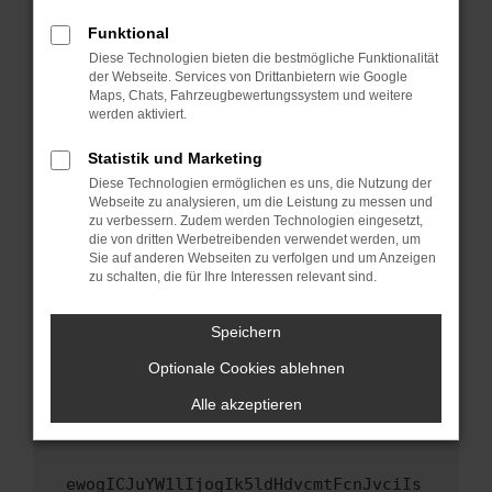
Fenster?
Funktional
Starte dein Gerät neu.
Diese Technologien bieten die bestmögliche Funktionalität
Das kann manchmal helfen, vorübergehende
der Webseite. Services von Drittanbietern wie Google
Maps, Chats, Fahrzeugbewertungssystem und weitere
Probleme zu beheben.
werden aktiviert.
Stelle sicher, dass dein Browser und dein
Betriebssystem auf dem neuesten Stand
Statistik und Marketing
sind.
Diese Technologien ermöglichen es uns, die Nutzung der
Webseite zu analysieren, um die Leistung zu messen und
Veraltete Software birgt nicht nur ein
zu verbessern. Zudem werden Technologien eingesetzt,
Sicherheitsrisiko, sondern kann auch dazu
die von dritten Werbetreibenden verwendet werden, um
führen, dass bestimmte Funktionen nicht mehr
Sie auf anderen Webseiten zu verfolgen und um Anzeigen
unterstützt werden.
zu schalten, die für Ihre Interessen relevant sind.
Wende dich an den Webseitenbetreiber.
Speichern
Wenn du alle oben genannten Schritte versucht
hast, kontaktiere uns bitte. Wir werden
Optionale Cookies ablehnen
versuchen, das Problem zu beheben. Du kannst
Alle akzeptieren
uns diesen Text schicken, um uns bei der
Fehlersuche zu unterstützen:
ewogICJuYW1lIjogIk5ldHdvcmtFcnJvciIs