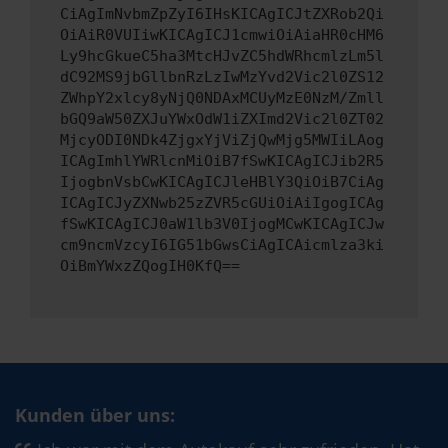
CiAgImNvbmZpZyI6IHsKICAgICJtZXRob2Qi
OiAiR0VUIiwKICAgICJ1cmwiOiAiaHR0cHM6
Ly9hcGkueC5ha3MtcHJvZC5hdWRhcmlzLm5l
dC92MS9jbGllbnRzLzIwMzYvd2Vic2l0ZS12
ZWhpY2xlcy8yNjQ0NDAxMCUyMzE0NzM/Zmll
bGQ9aW50ZXJuYWxOdW1iZXImd2Vic2l0ZT02
MjcyODI0NDk4ZjgxYjViZjQwMjg5MWIiLAog
ICAgImhlYWRlcnMiOiB7fSwKICAgICJib2R5
IjogbnVsbCwKICAgICJleHBlY3QiOiB7CiAg
ICAgICJyZXNwb25zZVR5cGUiOiAiIgogICAg
fSwKICAgICJ0aW1lb3V0IjogMCwKICAgICJw
cm9ncmVzcyI6IG51bGwsCiAgICAicmlza3ki
OiBmYWxzZQogIH0KfQ==
Kunden über uns: