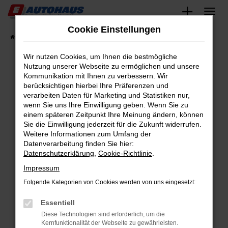
Zum
Hauptinhalt
Cookie Einstellungen
springen
Startseite
Fahrzeugangebote
Fahrzeugsuche
Wir nutzen Cookies, um Ihnen die bestmögliche
Nutzung unserer Webseite zu ermöglichen und unsere
Kommunikation mit Ihnen zu verbessern. Wir
Fehler: Network Error
berücksichtigen hierbei Ihre Präferenzen und
verarbeiten Daten für Marketing und Statistiken nur,
Beim Laden ist ein Fehler aufgetreten.
wenn Sie uns Ihre Einwilligung geben. Wenn Sie zu
Hier sind ein paar Tipps, die dir helfen können:
einem späteren Zeitpunkt Ihre Meinung ändern, können
Sie die Einwilligung jederzeit für die Zukunft widerrufen.
Überprüfe deine Firewall und deine
Weitere Informationen zum Umfang der
Internetverbindung.
Datenverarbeitung finden Sie hier:
Datenschutzerklärung
,
Cookie-Richtlinie
.
Laden andere Webseiten, zum Beispiel deine
Suchmaschine?
Impressum
Prüfe deine Browsererweiterungen.
Folgende Kategorien von Cookies werden von uns eingesetzt:
Manche Erweiterungen, wie Werbeblocker,
Essentiell
können das Laden bestimmter Seiten
verhindern. Funktioniert die Seite in einem
Diese Technologien sind erforderlich, um die
Kernfunktionalität der Webseite zu gewährleisten.
anderen Browser oder in einem privaten