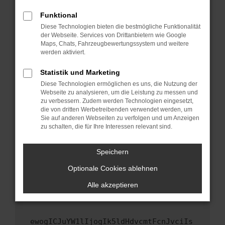
Fenster?
Funktional
Starte dein Gerät neu.
Diese Technologien bieten die bestmögliche Funktionalität
Das kann manchmal helfen, vorübergehende
der Webseite. Services von Drittanbietern wie Google
Maps, Chats, Fahrzeugbewertungssystem und weitere
Probleme zu beheben.
werden aktiviert.
Stelle sicher, dass dein Browser und dein
Betriebssystem auf dem neuesten Stand
Statistik und Marketing
sind.
Diese Technologien ermöglichen es uns, die Nutzung der
Webseite zu analysieren, um die Leistung zu messen und
Veraltete Software birgt nicht nur ein
zu verbessern. Zudem werden Technologien eingesetzt,
Sicherheitsrisiko, sondern kann auch dazu
die von dritten Werbetreibenden verwendet werden, um
führen, dass bestimmte Funktionen nicht mehr
Sie auf anderen Webseiten zu verfolgen und um Anzeigen
unterstützt werden.
zu schalten, die für Ihre Interessen relevant sind.
Wende dich an den Webseitenbetreiber.
Speichern
Wenn du alle oben genannten Schritte versucht
hast, kontaktiere uns bitte. Wir werden
Optionale Cookies ablehnen
versuchen, das Problem zu beheben. Du kannst
Alle akzeptieren
uns diesen Text schicken, um uns bei der
Fehlersuche zu unterstützen:
ewogICJuYW1lIjogIk5ldHdvcmtFcnJvciIs