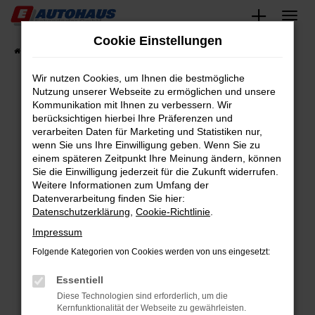
Zum
Hauptinhalt
Cookie Einstellungen
springen
Startseite
Fahrzeugangebote
Fahrzeugsuche
Wir nutzen Cookies, um Ihnen die bestmögliche
Nutzung unserer Webseite zu ermöglichen und unsere
Kommunikation mit Ihnen zu verbessern. Wir
Fehler: Network Error
berücksichtigen hierbei Ihre Präferenzen und
verarbeiten Daten für Marketing und Statistiken nur,
Beim Laden ist ein Fehler aufgetreten.
wenn Sie uns Ihre Einwilligung geben. Wenn Sie zu
Hier sind ein paar Tipps, die dir helfen können:
einem späteren Zeitpunkt Ihre Meinung ändern, können
Sie die Einwilligung jederzeit für die Zukunft widerrufen.
Überprüfe deine Firewall und deine
Weitere Informationen zum Umfang der
Internetverbindung.
Datenverarbeitung finden Sie hier:
Datenschutzerklärung
,
Cookie-Richtlinie
.
Laden andere Webseiten, zum Beispiel deine
Suchmaschine?
Impressum
Prüfe deine Browsererweiterungen.
Folgende Kategorien von Cookies werden von uns eingesetzt:
Manche Erweiterungen, wie Werbeblocker,
Essentiell
können das Laden bestimmter Seiten
verhindern. Funktioniert die Seite in einem
Diese Technologien sind erforderlich, um die
Kernfunktionalität der Webseite zu gewährleisten.
anderen Browser oder in einem privaten