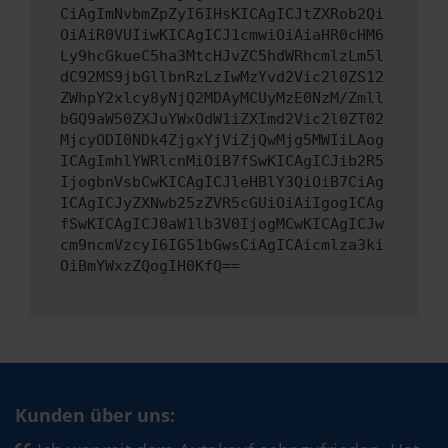
CiAgImNvbmZpZyI6IHsKICAgICJtZXRob2Qi
OiAiR0VUIiwKICAgICJ1cmwiOiAiaHR0cHM6
Ly9hcGkueC5ha3MtcHJvZC5hdWRhcmlzLm5l
dC92MS9jbGllbnRzLzIwMzYvd2Vic2l0ZS12
ZWhpY2xlcy8yNjQ2MDAyMCUyMzE0NzM/Zmll
bGQ9aW50ZXJuYWxOdW1iZXImd2Vic2l0ZT02
MjcyODI0NDk4ZjgxYjViZjQwMjg5MWIiLAog
ICAgImhlYWRlcnMiOiB7fSwKICAgICJib2R5
IjogbnVsbCwKICAgICJleHBlY3QiOiB7CiAg
ICAgICJyZXNwb25zZVR5cGUiOiAiIgogICAg
fSwKICAgICJ0aW1lb3V0IjogMCwKICAgICJw
cm9ncmVzcyI6IG51bGwsCiAgICAicmlza3ki
OiBmYWxzZQogIH0KfQ==
Kunden über uns: