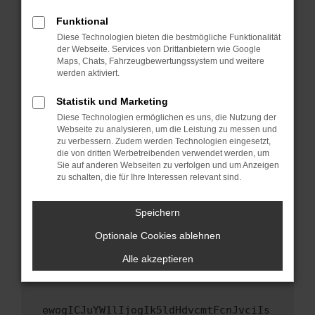
Fenster?
Funktional
Starte dein Gerät neu.
Diese Technologien bieten die bestmögliche Funktionalität
Das kann manchmal helfen, vorübergehende
der Webseite. Services von Drittanbietern wie Google
Maps, Chats, Fahrzeugbewertungssystem und weitere
Probleme zu beheben.
werden aktiviert.
Stelle sicher, dass dein Browser und dein
Betriebssystem auf dem neuesten Stand
Statistik und Marketing
sind.
Diese Technologien ermöglichen es uns, die Nutzung der
Webseite zu analysieren, um die Leistung zu messen und
Veraltete Software birgt nicht nur ein
zu verbessern. Zudem werden Technologien eingesetzt,
Sicherheitsrisiko, sondern kann auch dazu
die von dritten Werbetreibenden verwendet werden, um
führen, dass bestimmte Funktionen nicht mehr
Sie auf anderen Webseiten zu verfolgen und um Anzeigen
unterstützt werden.
zu schalten, die für Ihre Interessen relevant sind.
Wende dich an den Webseitenbetreiber.
Speichern
Wenn du alle oben genannten Schritte versucht
hast, kontaktiere uns bitte. Wir werden
Optionale Cookies ablehnen
versuchen, das Problem zu beheben. Du kannst
Alle akzeptieren
uns diesen Text schicken, um uns bei der
Fehlersuche zu unterstützen:
ewogICJuYW1lIjogIk5ldHdvcmtFcnJvciIs