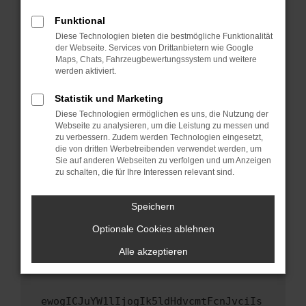
Fenster?
Funktional
Starte dein Gerät neu.
Diese Technologien bieten die bestmögliche Funktionalität
Das kann manchmal helfen, vorübergehende
der Webseite. Services von Drittanbietern wie Google
Maps, Chats, Fahrzeugbewertungssystem und weitere
Probleme zu beheben.
werden aktiviert.
Stelle sicher, dass dein Browser und dein
Betriebssystem auf dem neuesten Stand
Statistik und Marketing
sind.
Diese Technologien ermöglichen es uns, die Nutzung der
Webseite zu analysieren, um die Leistung zu messen und
Veraltete Software birgt nicht nur ein
zu verbessern. Zudem werden Technologien eingesetzt,
Sicherheitsrisiko, sondern kann auch dazu
die von dritten Werbetreibenden verwendet werden, um
führen, dass bestimmte Funktionen nicht mehr
Sie auf anderen Webseiten zu verfolgen und um Anzeigen
unterstützt werden.
zu schalten, die für Ihre Interessen relevant sind.
Wende dich an den Webseitenbetreiber.
Speichern
Wenn du alle oben genannten Schritte versucht
hast, kontaktiere uns bitte. Wir werden
Optionale Cookies ablehnen
versuchen, das Problem zu beheben. Du kannst
Alle akzeptieren
uns diesen Text schicken, um uns bei der
Fehlersuche zu unterstützen:
ewogICJuYW1lIjogIk5ldHdvcmtFcnJvciIs