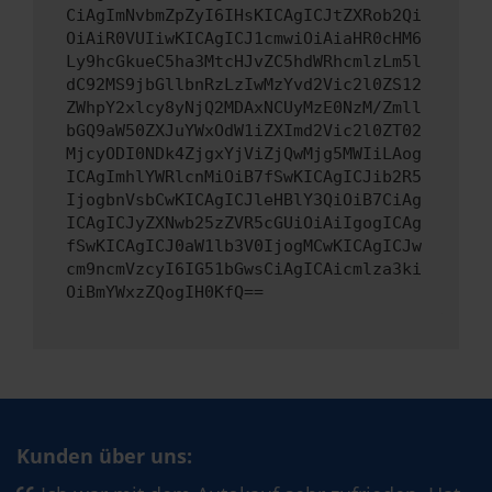
CiAgImNvbmZpZyI6IHsKICAgICJtZXRob2Qi
OiAiR0VUIiwKICAgICJ1cmwiOiAiaHR0cHM6
Ly9hcGkueC5ha3MtcHJvZC5hdWRhcmlzLm5l
dC92MS9jbGllbnRzLzIwMzYvd2Vic2l0ZS12
ZWhpY2xlcy8yNjQ2MDAxNCUyMzE0NzM/Zmll
bGQ9aW50ZXJuYWxOdW1iZXImd2Vic2l0ZT02
MjcyODI0NDk4ZjgxYjViZjQwMjg5MWIiLAog
ICAgImhlYWRlcnMiOiB7fSwKICAgICJib2R5
IjogbnVsbCwKICAgICJleHBlY3QiOiB7CiAg
ICAgICJyZXNwb25zZVR5cGUiOiAiIgogICAg
fSwKICAgICJ0aW1lb3V0IjogMCwKICAgICJw
cm9ncmVzcyI6IG51bGwsCiAgICAicmlza3ki
OiBmYWxzZQogIH0KfQ==
Kunden über uns: