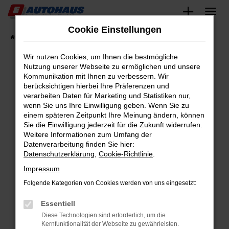
Zum
Hauptinhalt
Cookie Einstellungen
springen
Startseite
Fahrzeugangebote
Fahrzeugsuche
Wir nutzen Cookies, um Ihnen die bestmögliche
Nutzung unserer Webseite zu ermöglichen und unsere
Kommunikation mit Ihnen zu verbessern. Wir
Fehler: Network Error
berücksichtigen hierbei Ihre Präferenzen und
verarbeiten Daten für Marketing und Statistiken nur,
Beim Laden ist ein Fehler aufgetreten.
wenn Sie uns Ihre Einwilligung geben. Wenn Sie zu
Hier sind ein paar Tipps, die dir helfen können:
einem späteren Zeitpunkt Ihre Meinung ändern, können
Sie die Einwilligung jederzeit für die Zukunft widerrufen.
Überprüfe deine Firewall und deine
Weitere Informationen zum Umfang der
Internetverbindung.
Datenverarbeitung finden Sie hier:
Datenschutzerklärung
,
Cookie-Richtlinie
.
Laden andere Webseiten, zum Beispiel deine
Suchmaschine?
Impressum
Prüfe deine Browsererweiterungen.
Folgende Kategorien von Cookies werden von uns eingesetzt:
Manche Erweiterungen, wie Werbeblocker,
Essentiell
können das Laden bestimmter Seiten
verhindern. Funktioniert die Seite in einem
Diese Technologien sind erforderlich, um die
Kernfunktionalität der Webseite zu gewährleisten.
anderen Browser oder in einem privaten