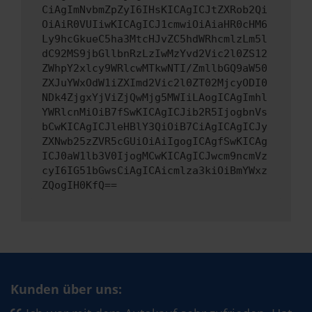
CiAgImNvbmZpZyI6IHsKICAgICJtZXRob2Qi
OiAiR0VUIiwKICAgICJ1cmwiOiAiaHR0cHM6
Ly9hcGkueC5ha3MtcHJvZC5hdWRhcmlzLm5l
dC92MS9jbGllbnRzLzIwMzYvd2Vic2l0ZS12
ZWhpY2xlcy9WRlcwMTkwNTI/ZmllbGQ9aW50
ZXJuYWxOdW1iZXImd2Vic2l0ZT02MjcyODI0
NDk4ZjgxYjViZjQwMjg5MWIiLAogICAgImhl
YWRlcnMiOiB7fSwKICAgICJib2R5IjogbnVs
bCwKICAgICJleHBlY3QiOiB7CiAgICAgICJy
ZXNwb25zZVR5cGUiOiAiIgogICAgfSwKICAg
ICJ0aW1lb3V0IjogMCwKICAgICJwcm9ncmVz
cyI6IG51bGwsCiAgICAicmlza3kiOiBmYWxz
ZQogIH0KfQ==
Kunden über uns: