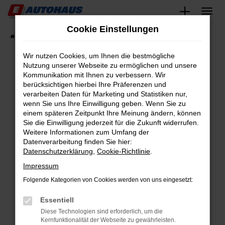
Zum
Hauptinhalt
Cookie Einstellungen
springen
Startseite
Fahrzeugangebote
Fahrzeugsuche
Wir nutzen Cookies, um Ihnen die bestmögliche
Nutzung unserer Webseite zu ermöglichen und unsere
Kommunikation mit Ihnen zu verbessern. Wir
Fehler: Network Error
berücksichtigen hierbei Ihre Präferenzen und
verarbeiten Daten für Marketing und Statistiken nur,
Beim Laden ist ein Fehler aufgetreten.
wenn Sie uns Ihre Einwilligung geben. Wenn Sie zu
Hier sind ein paar Tipps, die dir helfen können:
einem späteren Zeitpunkt Ihre Meinung ändern, können
Sie die Einwilligung jederzeit für die Zukunft widerrufen.
Überprüfe deine Firewall und deine
Weitere Informationen zum Umfang der
Internetverbindung.
Datenverarbeitung finden Sie hier:
Datenschutzerklärung
,
Cookie-Richtlinie
.
Laden andere Webseiten, zum Beispiel deine
Suchmaschine?
Impressum
Prüfe deine Browsererweiterungen.
Folgende Kategorien von Cookies werden von uns eingesetzt:
Manche Erweiterungen, wie Werbeblocker,
Essentiell
können das Laden bestimmter Seiten
verhindern. Funktioniert die Seite in einem
Diese Technologien sind erforderlich, um die
Kernfunktionalität der Webseite zu gewährleisten.
anderen Browser oder in einem privaten