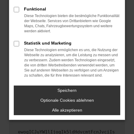
Fenster?
Funktional
Starte dein Gerät neu.
Diese Technologien bieten die bestmögliche Funktionalität
Das kann manchmal helfen, vorübergehende
der Webseite. Services von Drittanbietern wie Google
Maps, Chats, Fahrzeugbewertungssystem und weitere
Probleme zu beheben.
werden aktiviert.
Stelle sicher, dass dein Browser und dein
Betriebssystem auf dem neuesten Stand
Statistik und Marketing
sind.
Diese Technologien ermöglichen es uns, die Nutzung der
Webseite zu analysieren, um die Leistung zu messen und
Veraltete Software birgt nicht nur ein
zu verbessern. Zudem werden Technologien eingesetzt,
Sicherheitsrisiko, sondern kann auch dazu
die von dritten Werbetreibenden verwendet werden, um
führen, dass bestimmte Funktionen nicht mehr
Sie auf anderen Webseiten zu verfolgen und um Anzeigen
unterstützt werden.
zu schalten, die für Ihre Interessen relevant sind.
Wende dich an den Webseitenbetreiber.
Speichern
Wenn du alle oben genannten Schritte versucht
hast, kontaktiere uns bitte. Wir werden
Optionale Cookies ablehnen
versuchen, das Problem zu beheben. Du kannst
Alle akzeptieren
uns diesen Text schicken, um uns bei der
Fehlersuche zu unterstützen:
ewogICJuYW1lIjogIk5ldHdvcmtFcnJvciIs