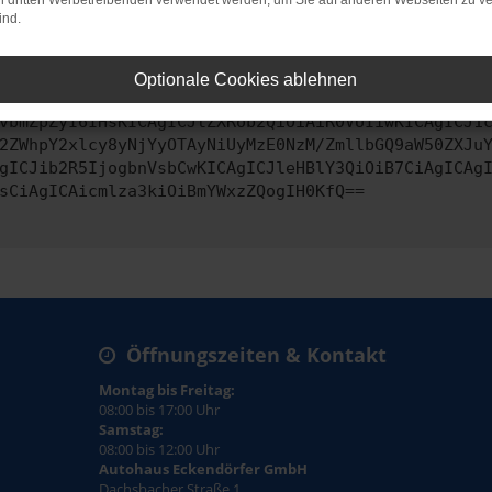
on dritten Werbetreibenden verwendet werden, um Sie auf anderen Webseiten zu ve
ind.
ontaktiere uns bitte. Wir werden versuchen, das Problem zu behe
Optionale Cookies ablehnen
vbmZpZyI6IHsKICAgICJtZXRob2QiOiAiR0VUIiwKICAgICJ1
2ZWhpY2xlcy8yNjYyOTAyNiUyMzE0NzM/ZmllbGQ9aW50ZXJu
gICJib2R5IjogbnVsbCwKICAgICJleHBlY3QiOiB7CiAgICAg
sCiAgICAicmlza3kiOiBmYWxzZQogIH0KfQ==
Öffnungszeiten & Kontakt
Montag bis Freitag:
08:00 bis 17:00 Uhr
Samstag:
08:00 bis 12:00 Uhr
Autohaus Eckendörfer GmbH
Dachsbacher Straße 1