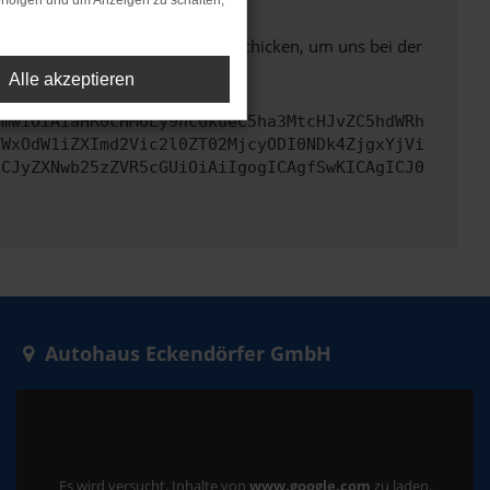
rfolgen und um Anzeigen zu schalten,
ben. Du kannst uns diesen Text schicken, um uns bei der
Alle akzeptieren
cmwiOiAiaHR0cHM6Ly9hcGkueC5ha3MtcHJvZC5hdWRh
YWxOdW1iZXImd2Vic2l0ZT02MjcyODI0NDk4ZjgxYjVi
ICJyZXNwb25zZVR5cGUiOiAiIgogICAgfSwKICAgICJ0
Autohaus Eckendörfer GmbH
Es wird versucht, Inhalte von
www.google.com
zu laden.