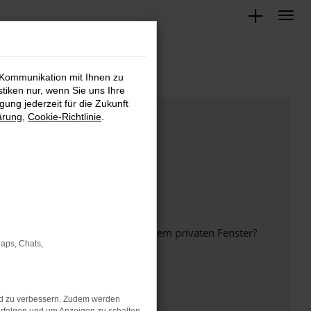
 Kommunikation mit Ihnen zu
stiken nur, wenn Sie uns Ihre
ung jederzeit für die Zukunft
ärung
,
Cookie-Richtlinie
.
inem anderen Browser oder in einem privaten Fenster?
Maps, Chats,
nd zu verbessern. Zudem werden
ht mehr unterstützt werden.