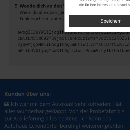
Technologien eingesetzt, die v
Wende dich an den Webseitenbetreiber.
die für Ihre Interessen relevant s
Wenn du alle oben genannten Schritte versucht hast, k
Fehlersuche zu unterstützen:
Speichern
ewogICJuYW1lIjogIk5ldHdvcmtFcnJvciIsCiAgImN
cmlzLm5ldC92MS9jbGllbnRzLzIwMzYvd2Vic2l0ZS1
ZjQwMjg5MWIiLAogICAgImhlYWRlcnMiOiB7fSwKICA
aW1lb3V0IjogMCwKICAgICJwcm9ncmVzcyI6IG51bGw
Kunden über uns:
Ich war mit dem Autokauf sehr zufrieden. Hat
alles wunderbar geklappt. Von der Probefahrt bis
zur Auslieferung alles bestens. Ich kann das
Autohaus Eckendörfer beruhigt weiterempfehlen.