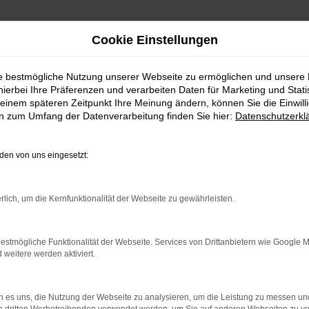
Cookie Einstellungen
ie bestmögliche Nutzung unserer Webseite zu ermöglichen und unsere
hierbei Ihre Präferenzen und verarbeiten Daten für Marketing und Stati
einem späteren Zeitpunkt Ihre Meinung ändern, können Sie die Einwillig
en zum Umfang der Datenverarbeitung finden Sie hier:
Datenschutzerkl
en von uns eingesetzt:
indung.
hine?
rlich, um die Kernfunktionalität der Webseite zu gewährleisten.
aden bestimmter Seiten verhindern. Funktioniert die Seite in e
estmögliche Funktionalität der Webseite. Services von Drittanbietern wie Google 
eitere werden aktiviert.
 zu beheben.
bssystem auf dem neuesten Stand sind.
 es uns, die Nutzung der Webseite zu analysieren, um die Leistung zu messen u
ko, sondern kann auch dazu führen, dass bestimmte Funktionen nic