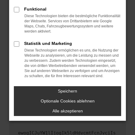
Fenster?
Funktional
Starte dein Gerät neu.
Diese Technologien bieten die bestmögliche Funktionalität
Das kann manchmal helfen, vorübergehende
der Webseite. Services von Drittanbietern wie Google
Maps, Chats, Fahrzeugbewertungssystem und weitere
Probleme zu beheben.
werden aktiviert.
Stelle sicher, dass dein Browser und dein
Betriebssystem auf dem neuesten Stand
Statistik und Marketing
sind.
Diese Technologien ermöglichen es uns, die Nutzung der
Webseite zu analysieren, um die Leistung zu messen und
Veraltete Software birgt nicht nur ein
zu verbessern. Zudem werden Technologien eingesetzt,
Sicherheitsrisiko, sondern kann auch dazu
die von dritten Werbetreibenden verwendet werden, um
führen, dass bestimmte Funktionen nicht mehr
Sie auf anderen Webseiten zu verfolgen und um Anzeigen
unterstützt werden.
zu schalten, die für Ihre Interessen relevant sind.
Wende dich an den Webseitenbetreiber.
Speichern
Wenn du alle oben genannten Schritte versucht
hast, kontaktiere uns bitte. Wir werden
Optionale Cookies ablehnen
versuchen, das Problem zu beheben. Du kannst
Alle akzeptieren
uns diesen Text schicken, um uns bei der
Fehlersuche zu unterstützen:
ewogICJuYW1lIjogIk5ldHdvcmtFcnJvciIs