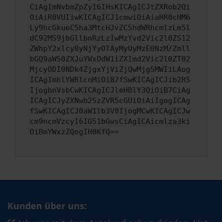
CiAgImNvbmZpZyI6IHsKICAgICJtZXRob2Qi
OiAiR0VUIiwKICAgICJ1cmwiOiAiaHR0cHM6
Ly9hcGkueC5ha3MtcHJvZC5hdWRhcmlzLm5l
dC92MS9jbGllbnRzLzIwMzYvd2Vic2l0ZS12
ZWhpY2xlcy8yNjYyOTAyMyUyMzE0NzM/Zmll
bGQ9aW50ZXJuYWxOdW1iZXImd2Vic2l0ZT02
MjcyODI0NDk4ZjgxYjViZjQwMjg5MWIiLAog
ICAgImhlYWRlcnMiOiB7fSwKICAgICJib2R5
IjogbnVsbCwKICAgICJleHBlY3QiOiB7CiAg
ICAgICJyZXNwb25zZVR5cGUiOiAiIgogICAg
fSwKICAgICJ0aW1lb3V0IjogMCwKICAgICJw
cm9ncmVzcyI6IG51bGwsCiAgICAicmlza3ki
OiBmYWxzZQogIH0KfQ==
Kunden über uns: