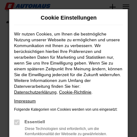
Zum
Hauptinhalt
Cookie Einstellungen
springen
Startseite
Fahrzeugangebote
Fahrzeugsuche
Wir nutzen Cookies, um Ihnen die bestmögliche
Nutzung unserer Webseite zu ermöglichen und unsere
Kommunikation mit Ihnen zu verbessern. Wir
Fehler: Network Error
berücksichtigen hierbei Ihre Präferenzen und
verarbeiten Daten für Marketing und Statistiken nur,
Beim Laden ist ein Fehler aufgetreten.
wenn Sie uns Ihre Einwilligung geben. Wenn Sie zu
Hier sind ein paar Tipps, die dir helfen können:
einem späteren Zeitpunkt Ihre Meinung ändern, können
Sie die Einwilligung jederzeit für die Zukunft widerrufen.
Überprüfe deine Firewall und deine
Weitere Informationen zum Umfang der
Internetverbindung.
Datenverarbeitung finden Sie hier:
Datenschutzerklärung
,
Cookie-Richtlinie
.
Laden andere Webseiten, zum Beispiel deine
Suchmaschine?
Impressum
Prüfe deine Browsererweiterungen.
Folgende Kategorien von Cookies werden von uns eingesetzt:
Manche Erweiterungen, wie Werbeblocker,
Essentiell
können das Laden bestimmter Seiten
verhindern. Funktioniert die Seite in einem
Diese Technologien sind erforderlich, um die
Kernfunktionalität der Webseite zu gewährleisten.
anderen Browser oder in einem privaten