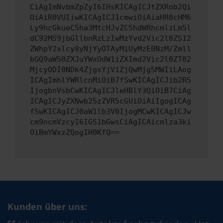
CiAgImNvbmZpZyI6IHsKICAgICJtZXRob2Qi
OiAiR0VUIiwKICAgICJ1cmwiOiAiaHR0cHM6
Ly9hcGkueC5ha3MtcHJvZC5hdWRhcmlzLm5l
dC92MS9jbGllbnRzLzIwMzYvd2Vic2l0ZS12
ZWhpY2xlcy8yNjYyOTAyMiUyMzE0NzM/Zmll
bGQ9aW50ZXJuYWxOdW1iZXImd2Vic2l0ZT02
MjcyODI0NDk4ZjgxYjViZjQwMjg5MWIiLAog
ICAgImhlYWRlcnMiOiB7fSwKICAgICJib2R5
IjogbnVsbCwKICAgICJleHBlY3QiOiB7CiAg
ICAgICJyZXNwb25zZVR5cGUiOiAiIgogICAg
fSwKICAgICJ0aW1lb3V0IjogMCwKICAgICJw
cm9ncmVzcyI6IG51bGwsCiAgICAicmlza3ki
OiBmYWxzZQogIH0KfQ==
Kunden über uns: