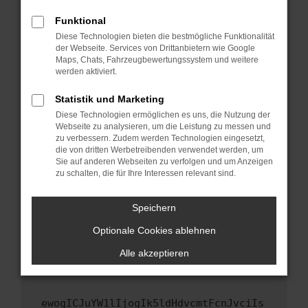
Fenster?
Funktional
Starte dein Gerät neu.
Diese Technologien bieten die bestmögliche Funktionalität
Das kann manchmal helfen, vorübergehende
der Webseite. Services von Drittanbietern wie Google
Maps, Chats, Fahrzeugbewertungssystem und weitere
Probleme zu beheben.
werden aktiviert.
Stelle sicher, dass dein Browser und dein
Betriebssystem auf dem neuesten Stand
Statistik und Marketing
sind.
Diese Technologien ermöglichen es uns, die Nutzung der
Webseite zu analysieren, um die Leistung zu messen und
Veraltete Software birgt nicht nur ein
zu verbessern. Zudem werden Technologien eingesetzt,
Sicherheitsrisiko, sondern kann auch dazu
die von dritten Werbetreibenden verwendet werden, um
führen, dass bestimmte Funktionen nicht mehr
Sie auf anderen Webseiten zu verfolgen und um Anzeigen
unterstützt werden.
zu schalten, die für Ihre Interessen relevant sind.
Wende dich an den Webseitenbetreiber.
Speichern
Wenn du alle oben genannten Schritte versucht
hast, kontaktiere uns bitte. Wir werden
Optionale Cookies ablehnen
versuchen, das Problem zu beheben. Du kannst
Alle akzeptieren
uns diesen Text schicken, um uns bei der
Fehlersuche zu unterstützen:
ewogICJuYW1lIjogIk5ldHdvcmtFcnJvciIs