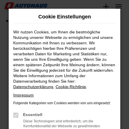
Zum
Hauptinhalt
Cookie Einstellungen
springen
Startseite
Fahrzeugangebote
Fahrzeugsuche
Wir nutzen Cookies, um Ihnen die bestmögliche
Nutzung unserer Webseite zu ermöglichen und unsere
Kommunikation mit Ihnen zu verbessern. Wir
Fehler: Network Error
berücksichtigen hierbei Ihre Präferenzen und
verarbeiten Daten für Marketing und Statistiken nur,
Beim Laden ist ein Fehler aufgetreten.
wenn Sie uns Ihre Einwilligung geben. Wenn Sie zu
Hier sind ein paar Tipps, die dir helfen können:
einem späteren Zeitpunkt Ihre Meinung ändern, können
Sie die Einwilligung jederzeit für die Zukunft widerrufen.
Überprüfe deine Firewall und deine
Weitere Informationen zum Umfang der
Internetverbindung.
Datenverarbeitung finden Sie hier:
Datenschutzerklärung
,
Cookie-Richtlinie
.
Laden andere Webseiten, zum Beispiel deine
Suchmaschine?
Impressum
Prüfe deine Browsererweiterungen.
Folgende Kategorien von Cookies werden von uns eingesetzt:
Manche Erweiterungen, wie Werbeblocker,
Essentiell
können das Laden bestimmter Seiten
verhindern. Funktioniert die Seite in einem
Diese Technologien sind erforderlich, um die
Kernfunktionalität der Webseite zu gewährleisten.
anderen Browser oder in einem privaten