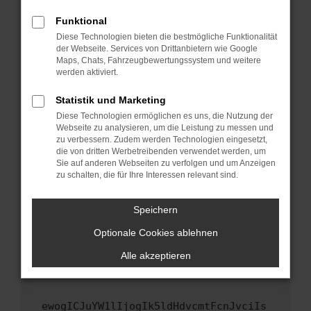
Fenster?
Funktional
Starte dein Gerät neu.
Diese Technologien bieten die bestmögliche Funktionalität
Das kann manchmal helfen, vorübergehende
der Webseite. Services von Drittanbietern wie Google
Maps, Chats, Fahrzeugbewertungssystem und weitere
Probleme zu beheben.
werden aktiviert.
Stelle sicher, dass dein Browser und dein
Betriebssystem auf dem neuesten Stand
Statistik und Marketing
sind.
Diese Technologien ermöglichen es uns, die Nutzung der
Webseite zu analysieren, um die Leistung zu messen und
Veraltete Software birgt nicht nur ein
zu verbessern. Zudem werden Technologien eingesetzt,
Sicherheitsrisiko, sondern kann auch dazu
die von dritten Werbetreibenden verwendet werden, um
führen, dass bestimmte Funktionen nicht mehr
Sie auf anderen Webseiten zu verfolgen und um Anzeigen
unterstützt werden.
zu schalten, die für Ihre Interessen relevant sind.
Wende dich an den Webseitenbetreiber.
Speichern
Wenn du alle oben genannten Schritte versucht
hast, kontaktiere uns bitte. Wir werden
Optionale Cookies ablehnen
versuchen, das Problem zu beheben. Du kannst
Alle akzeptieren
uns diesen Text schicken, um uns bei der
Fehlersuche zu unterstützen:
ewogICJuYW1lIjogIk5ldHdvcmtFcnJvciIs