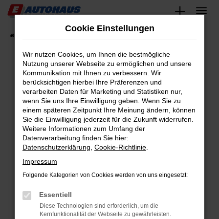
Zum
Hauptinhalt
Cookie Einstellungen
springen
Startseite
Fahrzeugangebote
Fahrzeugsuche
Wir nutzen Cookies, um Ihnen die bestmögliche
Nutzung unserer Webseite zu ermöglichen und unsere
Kommunikation mit Ihnen zu verbessern. Wir
Fehler: Network Error
berücksichtigen hierbei Ihre Präferenzen und
verarbeiten Daten für Marketing und Statistiken nur,
Beim Laden ist ein Fehler aufgetreten.
wenn Sie uns Ihre Einwilligung geben. Wenn Sie zu
Hier sind ein paar Tipps, die dir helfen können:
einem späteren Zeitpunkt Ihre Meinung ändern, können
Sie die Einwilligung jederzeit für die Zukunft widerrufen.
Überprüfe deine Firewall und deine
Weitere Informationen zum Umfang der
Internetverbindung.
Datenverarbeitung finden Sie hier:
Datenschutzerklärung
,
Cookie-Richtlinie
.
Laden andere Webseiten, zum Beispiel deine
Suchmaschine?
Impressum
Prüfe deine Browsererweiterungen.
Folgende Kategorien von Cookies werden von uns eingesetzt:
Manche Erweiterungen, wie Werbeblocker,
Essentiell
können das Laden bestimmter Seiten
verhindern. Funktioniert die Seite in einem
Diese Technologien sind erforderlich, um die
Kernfunktionalität der Webseite zu gewährleisten.
anderen Browser oder in einem privaten