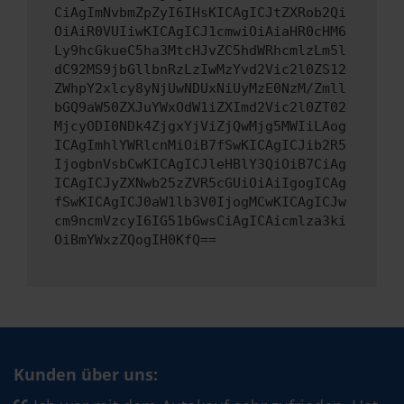
CiAgImNvbmZpZyI6IHsKICAgICJtZXRob2Qi
OiAiR0VUIiwKICAgICJ1cmwiOiAiaHR0cHM6
Ly9hcGkueC5ha3MtcHJvZC5hdWRhcmlzLm5l
dC92MS9jbGllbnRzLzIwMzYvd2Vic2l0ZS12
ZWhpY2xlcy8yNjUwNDUxNiUyMzE0NzM/Zmll
bGQ9aW50ZXJuYWxOdW1iZXImd2Vic2l0ZT02
MjcyODI0NDk4ZjgxYjViZjQwMjg5MWIiLAog
ICAgImhlYWRlcnMiOiB7fSwKICAgICJib2R5
IjogbnVsbCwKICAgICJleHBlY3QiOiB7CiAg
ICAgICJyZXNwb25zZVR5cGUiOiAiIgogICAg
fSwKICAgICJ0aW1lb3V0IjogMCwKICAgICJw
cm9ncmVzcyI6IG51bGwsCiAgICAicmlza3ki
OiBmYWxzZQogIH0KfQ==
Kunden über uns: