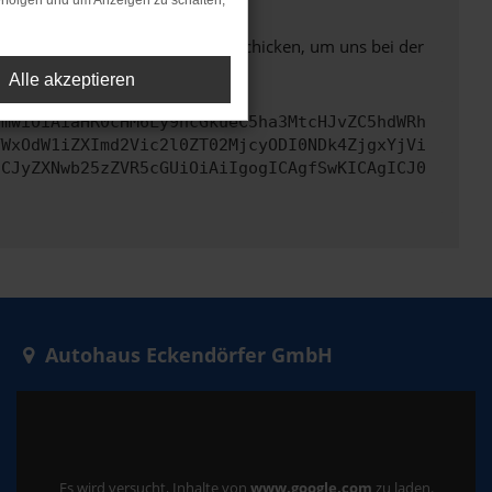
rfolgen und um Anzeigen zu schalten,
ben. Du kannst uns diesen Text schicken, um uns bei der
Alle akzeptieren
cmwiOiAiaHR0cHM6Ly9hcGkueC5ha3MtcHJvZC5hdWRh
YWxOdW1iZXImd2Vic2l0ZT02MjcyODI0NDk4ZjgxYjVi
ICJyZXNwb25zZVR5cGUiOiAiIgogICAgfSwKICAgICJ0
Autohaus Eckendörfer GmbH
Es wird versucht, Inhalte von
www.google.com
zu laden.