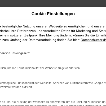
Cookie Einstellungen
ie bestmögliche Nutzung unserer Webseite zu ermöglichen und unsere
hierbei Ihre Präferenzen und verarbeiten Daten für Marketing und Stati
einem späteren Zeitpunkt Ihre Meinung ändern, können Sie die Einwillig
en zum Umfang der Datenverarbeitung finden Sie hier:
Datenschutzerkl
en von uns eingesetzt:
indung.
hine?
rlich, um die Kernfunktionalität der Webseite zu gewährleisten.
aden bestimmter Seiten verhindern. Funktioniert die Seite in e
estmögliche Funktionalität der Webseite. Services von Drittanbietern wie Google 
eitere werden aktiviert.
 zu beheben.
bssystem auf dem neuesten Stand sind.
 es uns, die Nutzung der Webseite zu analysieren, um die Leistung zu messen u
ko, sondern kann auch dazu führen, dass bestimmte Funktionen nic