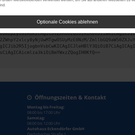
on dritten Werbetreibenden verwendet werden, um Sie auf anderen Webseiten zu ve
ind.
ontaktiere uns bitte. Wir werden versuchen, das Problem zu behe
Optionale Cookies ablehnen
vbmZpZyI6IHsKICAgICJtZXRob2QiOiAiR0VUIiwKICAgICJ1
2ZWhpY2xlcy8yNjUwMTgwOSUyMzE0NzM/ZmllbGQ9aW50ZXJu
gICJib2R5IjogbnVsbCwKICAgICJleHBlY3QiOiB7CiAgICAg
sCiAgICAicmlza3kiOiBmYWxzZQogIH0KfQ==
Öffnungszeiten & Kontakt
Montag bis Freitag:
08:00 bis 17:00 Uhr
Samstag:
08:00 bis 12:00 Uhr
Autohaus Eckendörfer GmbH
Dachsbacher Straße 1