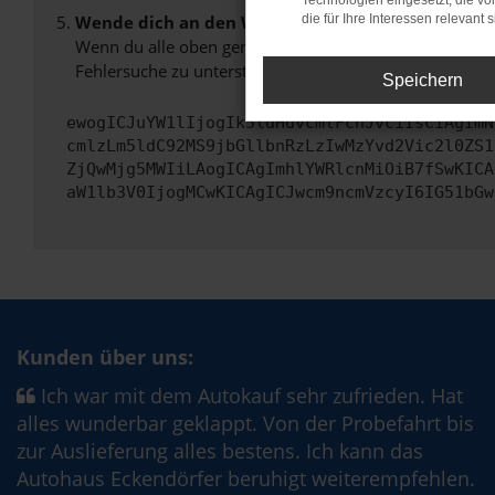
Technologien eingesetzt, die v
Wende dich an den Webseitenbetreiber.
die für Ihre Interessen relevant s
Wenn du alle oben genannten Schritte versucht hast, k
Fehlersuche zu unterstützen:
Speichern
ewogICJuYW1lIjogIk5ldHdvcmtFcnJvciIsCiAgImN
cmlzLm5ldC92MS9jbGllbnRzLzIwMzYvd2Vic2l0ZS1
ZjQwMjg5MWIiLAogICAgImhlYWRlcnMiOiB7fSwKICA
aW1lb3V0IjogMCwKICAgICJwcm9ncmVzcyI6IG51bGw
Kunden über uns:
Ich war mit dem Autokauf sehr zufrieden. Hat
alles wunderbar geklappt. Von der Probefahrt bis
zur Auslieferung alles bestens. Ich kann das
Autohaus Eckendörfer beruhigt weiterempfehlen.