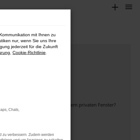
 Kommunikation mit Ihnen zu
stiken nur, wenn Sie uns Ihre
ung jederzeit für die Zukunft
ärung
,
Cookie-Richtlinie
.
inem anderen Browser oder in einem privaten Fenster?
Maps, Chats,
nd zu verbessern. Zudem werden
ht mehr unterstützt werden.