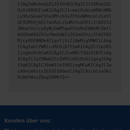
CiAgImNvbmZpZyI6IHsKICAgICJtZXRob2Qi
OiAiR0VUIiwKICAgICJ1cmwiOiAiaHR0cHM6
Ly9hcGkueC5ha3MtcHJvZC5hdWRhcmlzLm5l
dC92MS9jbGllbnRzLzIwMzYvd2Vic2l0ZS12
ZWhpY2xlcy8yNjUwMTgwOCUyMzE0NzM/Zmll
bGQ9aW50ZXJuYWxOdW1iZXImd2Vic2l0ZT02
MjcyODI0NDk4ZjgxYjViZjQwMjg5MWIiLAog
ICAgImhlYWRlcnMiOiB7fSwKICAgICJib2R5
IjogbnVsbCwKICAgICJleHBlY3QiOiB7CiAg
ICAgICJyZXNwb25zZVR5cGUiOiAiIgogICAg
fSwKICAgICJ0aW1lb3V0IjogMCwKICAgICJw
cm9ncmVzcyI6IG51bGwsCiAgICAicmlza3ki
OiBmYWxzZQogIH0KfQ==
Kunden über uns: