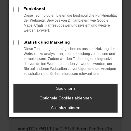
Fenster?
Funktional
Starte dein Gerät neu.
Diese Technologien bieten die bestmögliche Funktionalität
Das kann manchmal helfen, vorübergehende
der Webseite. Services von Drittanbietern wie Google
Maps, Chats, Fahrzeugbewertungssystem und weitere
Probleme zu beheben.
werden aktiviert.
Stelle sicher, dass dein Browser und dein
Betriebssystem auf dem neuesten Stand
Statistik und Marketing
sind.
Diese Technologien ermöglichen es uns, die Nutzung der
Webseite zu analysieren, um die Leistung zu messen und
Veraltete Software birgt nicht nur ein
zu verbessern. Zudem werden Technologien eingesetzt,
Sicherheitsrisiko, sondern kann auch dazu
die von dritten Werbetreibenden verwendet werden, um
führen, dass bestimmte Funktionen nicht mehr
Sie auf anderen Webseiten zu verfolgen und um Anzeigen
unterstützt werden.
zu schalten, die für Ihre Interessen relevant sind.
Wende dich an den Webseitenbetreiber.
Speichern
Wenn du alle oben genannten Schritte versucht
hast, kontaktiere uns bitte. Wir werden
Optionale Cookies ablehnen
versuchen, das Problem zu beheben. Du kannst
Alle akzeptieren
uns diesen Text schicken, um uns bei der
Fehlersuche zu unterstützen:
ewogICJuYW1lIjogIk5ldHdvcmtFcnJvciIs