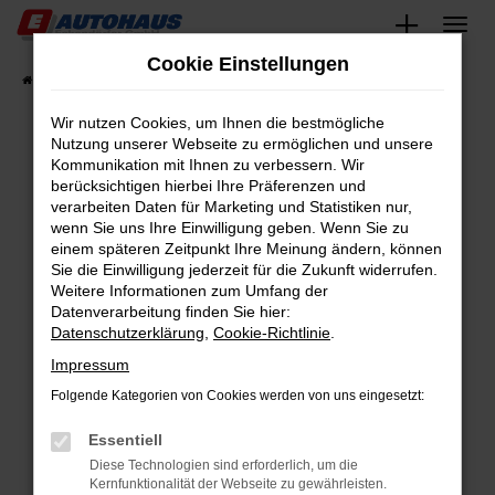
Zum
Hauptinhalt
Cookie Einstellungen
springen
Startseite
Fahrzeugangebote
Fahrzeugsuche
Wir nutzen Cookies, um Ihnen die bestmögliche
Nutzung unserer Webseite zu ermöglichen und unsere
Kommunikation mit Ihnen zu verbessern. Wir
Fehler: Network Error
berücksichtigen hierbei Ihre Präferenzen und
verarbeiten Daten für Marketing und Statistiken nur,
Beim Laden ist ein Fehler aufgetreten.
wenn Sie uns Ihre Einwilligung geben. Wenn Sie zu
Hier sind ein paar Tipps, die dir helfen können:
einem späteren Zeitpunkt Ihre Meinung ändern, können
Sie die Einwilligung jederzeit für die Zukunft widerrufen.
Überprüfe deine Firewall und deine
Weitere Informationen zum Umfang der
Internetverbindung.
Datenverarbeitung finden Sie hier:
Datenschutzerklärung
,
Cookie-Richtlinie
.
Laden andere Webseiten, zum Beispiel deine
Suchmaschine?
Impressum
Prüfe deine Browsererweiterungen.
Folgende Kategorien von Cookies werden von uns eingesetzt:
Manche Erweiterungen, wie Werbeblocker,
Essentiell
können das Laden bestimmter Seiten
verhindern. Funktioniert die Seite in einem
Diese Technologien sind erforderlich, um die
Kernfunktionalität der Webseite zu gewährleisten.
anderen Browser oder in einem privaten