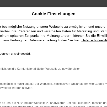
Cookie Einstellungen
ie bestmögliche Nutzung unserer Webseite zu ermöglichen und unsere
hierbei Ihre Präferenzen und verarbeiten Daten für Marketing und Stati
einem späteren Zeitpunkt Ihre Meinung ändern, können Sie die Einwillig
en zum Umfang der Datenverarbeitung finden Sie hier:
Datenschutzerkl
en von uns eingesetzt:
indung.
hine?
rlich, um die Kernfunktionalität der Webseite zu gewährleisten.
aden bestimmter Seiten verhindern. Funktioniert die Seite in e
estmögliche Funktionalität der Webseite. Services von Drittanbietern wie Google 
eitere werden aktiviert.
 zu beheben.
bssystem auf dem neuesten Stand sind.
 es uns, die Nutzung der Webseite zu analysieren, um die Leistung zu messen u
ko, sondern kann auch dazu führen, dass bestimmte Funktionen nic