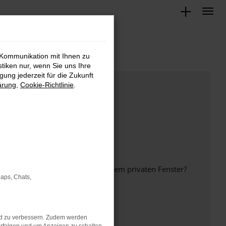
 Kommunikation mit Ihnen zu
stiken nur, wenn Sie uns Ihre
ung jederzeit für die Zukunft
ärung
,
Cookie-Richtlinie
.
inem anderen Browser oder in einem privaten Fenster?
Maps, Chats,
nd zu verbessern. Zudem werden
ht mehr unterstützt werden.