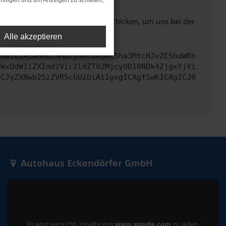
rfolgen und um Anzeigen zu schalten,
ben. Du kannst uns diesen Text schicken, um uns bei der
Alle akzeptieren
cmwiOiAiaHR0cHM6Ly9hcGkueC5ha3MtcHJvZC5hdWRh
YWxOdW1iZXImd2Vic2l0ZT02MjcyODI0NDk4ZjgxYjVi
ICJyZXNwb25zZVR5cGUiOiAiIgogICAgfSwKICAgICJ0
Autohaus Eckendörfer GmbH
Es wird versucht, Inhalte von
www.google.com
zu laden.