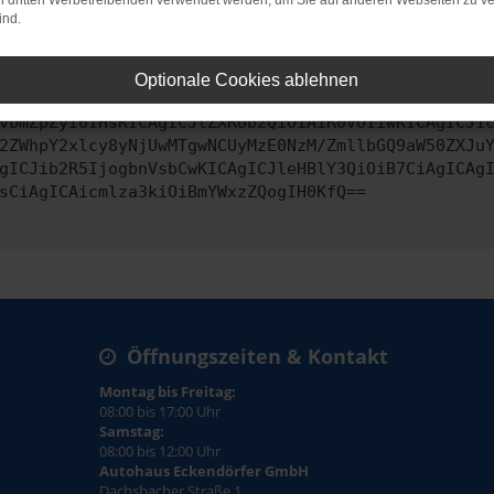
on dritten Werbetreibenden verwendet werden, um Sie auf anderen Webseiten zu ve
ind.
ontaktiere uns bitte. Wir werden versuchen, das Problem zu behe
Optionale Cookies ablehnen
vbmZpZyI6IHsKICAgICJtZXRob2QiOiAiR0VUIiwKICAgICJ1
2ZWhpY2xlcy8yNjUwMTgwNCUyMzE0NzM/ZmllbGQ9aW50ZXJu
gICJib2R5IjogbnVsbCwKICAgICJleHBlY3QiOiB7CiAgICAg
sCiAgICAicmlza3kiOiBmYWxzZQogIH0KfQ==
Öffnungszeiten & Kontakt
Montag bis Freitag:
08:00 bis 17:00 Uhr
Samstag:
08:00 bis 12:00 Uhr
Autohaus Eckendörfer GmbH
Dachsbacher Straße 1