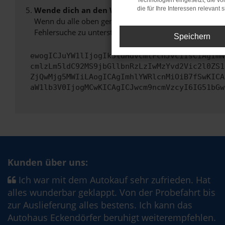
Technologien eingesetzt, die v
Wende dich an den Webseitenbetreiber.
die für Ihre Interessen relevant s
Wenn du alle oben genannten Schritte versucht hast, k
Fehlersuche zu unterstützen:
Speichern
ewogICJuYW1lIjogIk5ldHdvcmtFcnJvciIsCiAgImN
cmlzLm5ldC92MS9jbGllbnRzLzIwMzYvd2Vic2l0ZS1
ZjQwMjg5MWIiLAogICAgImhlYWRlcnMiOiB7fSwKICA
aW1lb3V0IjogMCwKICAgICJwcm9ncmVzcyI6IG51bGw
Kunden über uns:
Ich war mit dem Autokauf sehr zufrieden. Hat
alles wunderbar geklappt. Von der Probefahrt bis
zur Auslieferung alles bestens. Ich kann das
Autohaus Eckendörfer beruhigt weiterempfehlen.